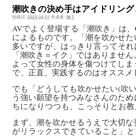
潮吹きの決め手はアイドリング
ツ
投稿日:
2023-04-01
作成者:
撫子
へ
AVでよく登場する「潮吹き」は、
ス
によるものです。「潮を吹かせた
キ
多いですが、はっきり言ってそれ
「潮吹き＝イク」ではありません
ッ
よって女性の身体を傷つけてしま
プ
で、正直、実践するのはオススメ
でも「どうしても吹かせたい(吹い
う強い願望を持つみなさんのため
ちになりつつも、こっそりとお教
まず、潮を吹かせるうえで大切な
がリラックスできていること」と