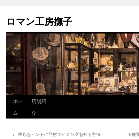
ロマン工房撫子
コ
ホー
店舗紹
ン
ム
介
テ
←
睾丸をヒントに発射タイミングを知る方法
6種
ン