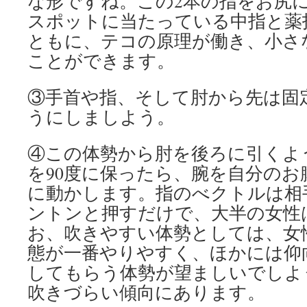
な形ですね。この2本の指をお尻
スポットに当たっている中指と薬
ともに、テコの原理が働き、小さ
ことができます。
③手首や指、そして肘から先は固
うにしましよう。
④この体勢から肘を後ろに引くよ
を90度に保ったら、腕を自分の
に動かします。指のべクトルは相
ントンと押すだけで、大半の女性
お、吹きやすい体勢としては、女
態が一番やりやすく、ほかには仰
してもらう体勢が望ましいでしよ
吹きづらい傾向にあります。